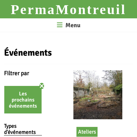
Skip
PermaMontreuil
to
content
Menu
Événements
Filtrer par
Les
prochains
événements
Types
Ateliers
d'événements