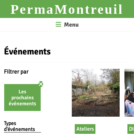
Skip
PermaMontreuil
to
content
Menu
Événements
Filtrer par
Les
prochains
événements
Types
Ateliers
Di
d'événements