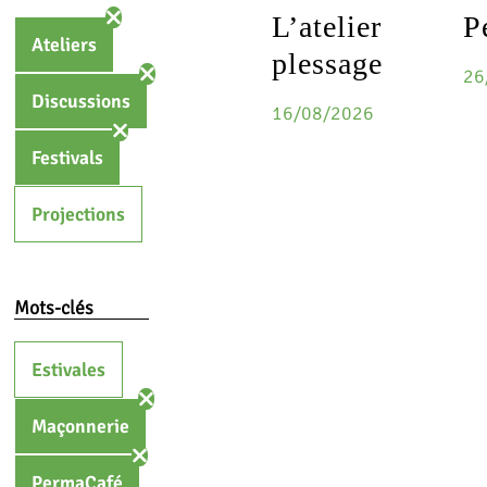
L’atelier
P
Ateliers
plessage
26
Discussions
16/08/2026
Festivals
Projections
Mots-clés
Estivales
Maçonnerie
PermaCafé