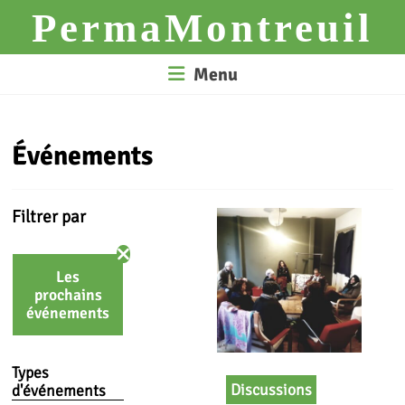
Skip
PermaMontreuil
to
content
Menu
Événements
Filtrer par
Les
prochains
événements
Types
Discussions
d'événements