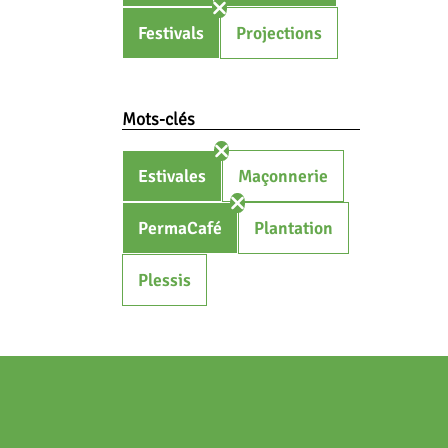
Festivals
Projections
Mots-clés
Estivales
Maçonnerie
PermaCafé
Plantation
Plessis