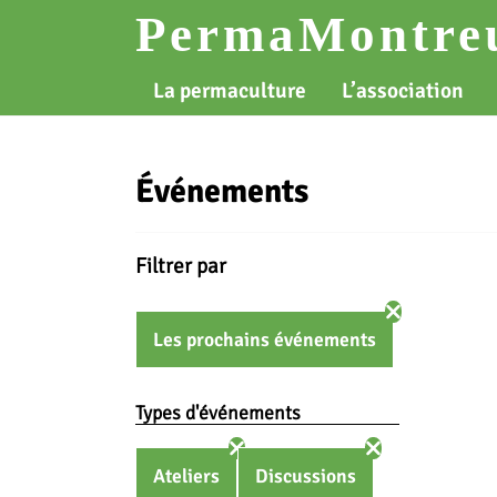
Skip
PermaMontreu
to
content
La permaculture
L’association
Événements
Filtrer par
Les prochains événements
Types d'événements
Ateliers
Discussions