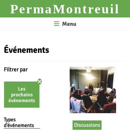
Skip
PermaMontreuil
to
content
Menu
Événements
Filtrer par
Les
prochains
événements
Types
Discussions
d'événements