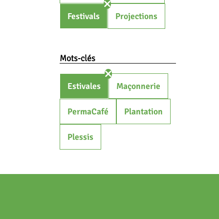
Festivals
Projections
Mots-clés
Estivales
Maçonnerie
PermaCafé
Plantation
Plessis