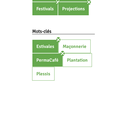
Festivals
Projections
Mots-clés
Estivales
Maçonnerie
PermaCafé
Plantation
Plessis