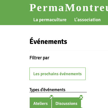
Skip
PermaMontreu
to
content
La permaculture
L’association
Événements
Filtrer par
Les prochains événements
Types d'événements
Ateliers
Discussions