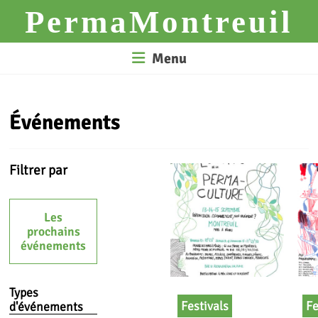
Skip
PermaMontreuil
to
content
Menu
Événements
Filtrer par
Les
prochains
événements
Types
Festivals
Fe
d'événements