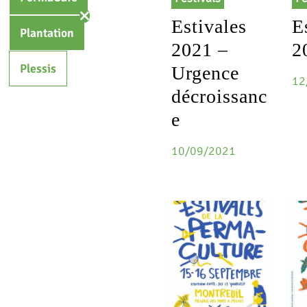
Estivales
E
Plantation
2021 –
2
Plessis
Urgence
12
décroissanc
e
10/09/2021