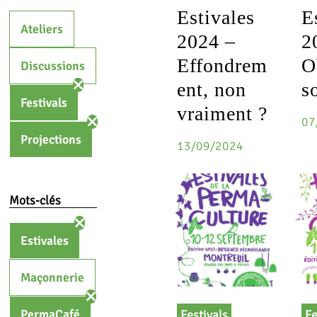
Estivales
E
Ateliers
2024 –
2
Effondrem
O
Discussions
ent, non
s
Festivals
vraiment ?
07
Projections
13/09/2024
Mots-clés
Estivales
Maçonnerie
PermaCafé
Festivals
Fe