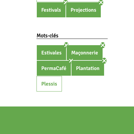
Festivals
Projections
Mots-clés
Estivales
Maçonnerie
PermaCafé
Plantation
Plessis