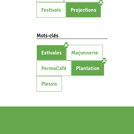
Festivals
Projections
Mots-clés
Estivales
Maçonnerie
PermaCafé
Plantation
Plessis