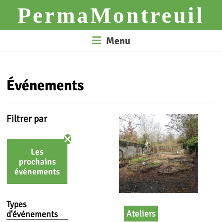
Skip
PermaMontreuil
to
content
Menu
Événements
Filtrer par
Les
prochains
événements
Types
Ateliers
d'événements