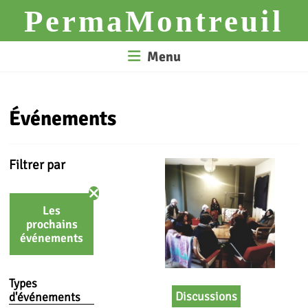
Skip
PermaMontreuil
to
content
Menu
Événements
Filtrer par
Les
prochains
événements
Types
Discussions
d'événements