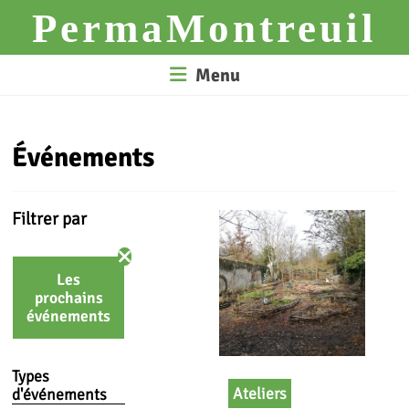
Skip
PermaMontreuil
to
content
Menu
Événements
Filtrer par
Les
prochains
événements
Types
Ateliers
d'événements