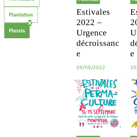
Estivales
E
Plantation
2022 –
2
Plessis
Urgence
U
décroissanc
d
e
e
09/09/2022
10