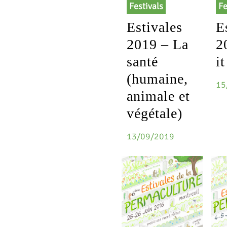
Festivals
Fe
Estivales
E
2019 – La
2
santé
i
(humaine,
15
animale et
végétale)
13/09/2019