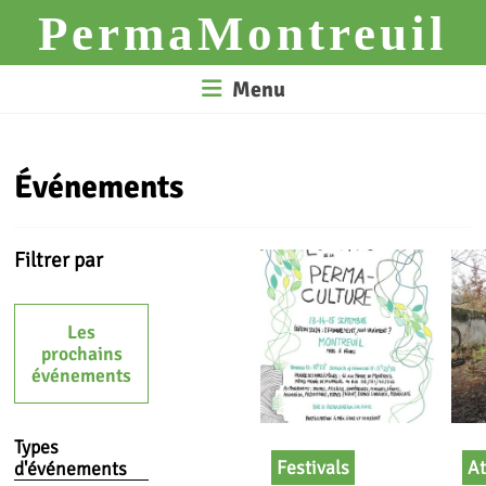
Skip
PermaMontreuil
to
content
Menu
Événements
Filtrer par
Les
prochains
événements
Types
Festivals
At
d'événements