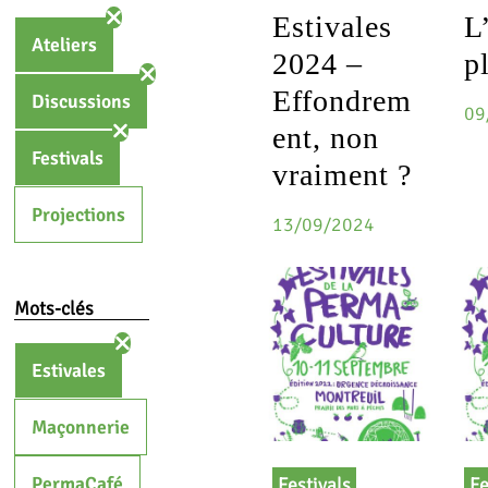
Estivales
L
Ateliers
2024 –
p
Effondrem
Discussions
09
ent, non
Festivals
vraiment ?
Projections
13/09/2024
Mots-clés
Estivales
Maçonnerie
PermaCafé
Festivals
Fe