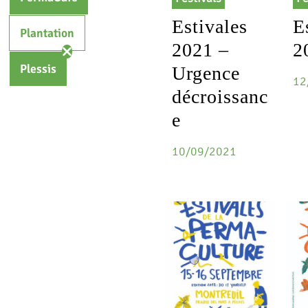
Estivales
E
Plantation
2021 –
2
Plessis
Urgence
12
décroissanc
e
10/09/2021