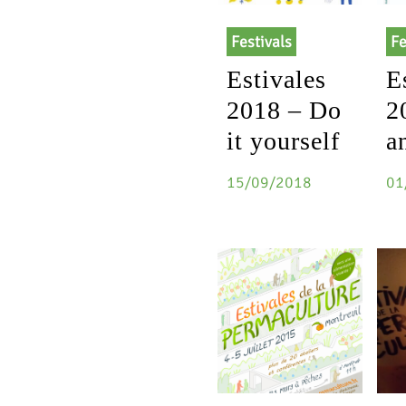
Festivals
Fe
Estivales
E
2018 – Do
2
it yourself
a
15/09/2018
01