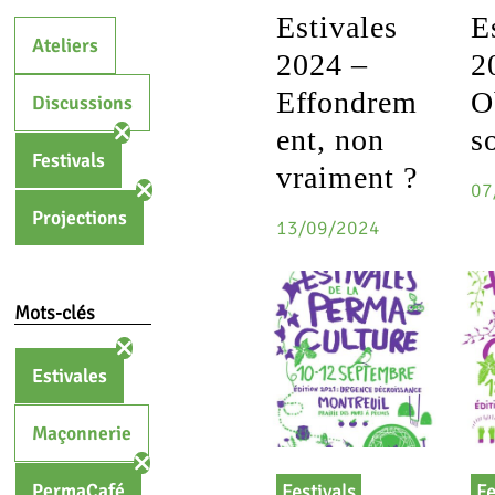
Estivales
E
Ateliers
2024 –
2
Effondrem
O
Discussions
ent, non
s
Festivals
vraiment ?
07
Projections
13/09/2024
Mots-clés
Estivales
Maçonnerie
PermaCafé
Festivals
Fe