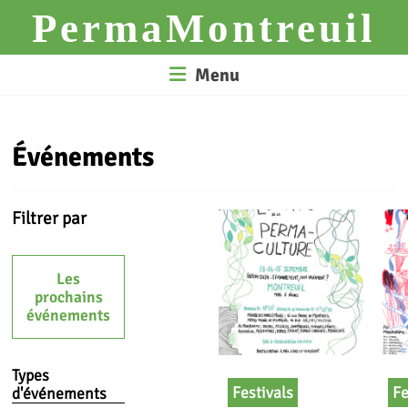
Skip
PermaMontreuil
to
content
Menu
Événements
Filtrer par
Les
prochains
événements
Types
Festivals
Fe
d'événements