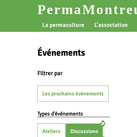
Skip
PermaMontreu
to
content
La permaculture
L’association
Événements
Filtrer par
Les prochains événements
Types d'événements
Ateliers
Discussions