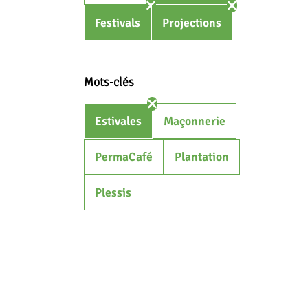
Festivals
Projections
Mots-clés
Estivales
Maçonnerie
PermaCafé
Plantation
Plessis