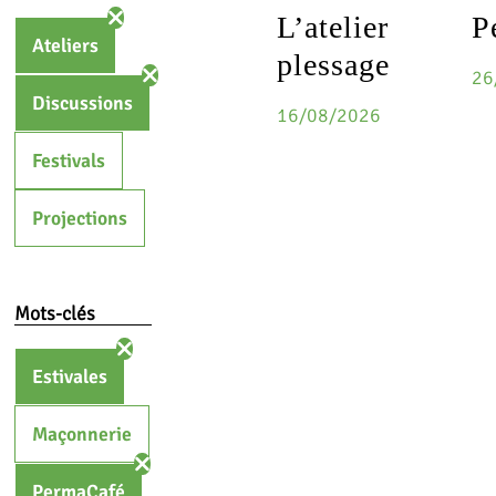
L’atelier
P
Ateliers
plessage
26
Discussions
16/08/2026
Festivals
Projections
Mots-clés
Estivales
Maçonnerie
PermaCafé