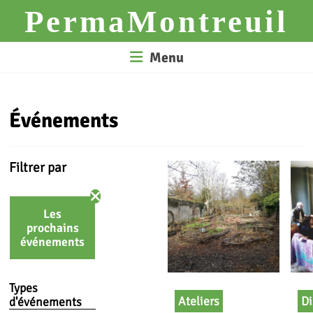
Skip
PermaMontreuil
to
content
Menu
Événements
Filtrer par
Les
prochains
événements
Types
Ateliers
Di
d'événements