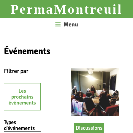
Skip
PermaMontreuil
to
content
Menu
Événements
Filtrer par
Les
prochains
événements
Types
Discussions
d'événements