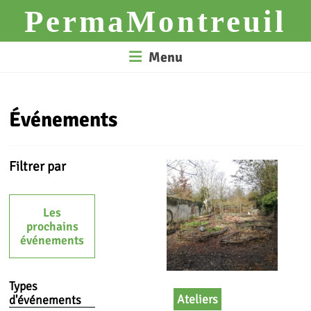
Skip
PermaMontreuil
to
content
Menu
Événements
Filtrer par
Les
prochains
événements
Types
Ateliers
d'événements