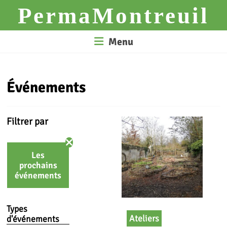
Skip
PermaMontreuil
to
content
Menu
Événements
Filtrer par
Les
prochains
événements
Types
Ateliers
d'événements