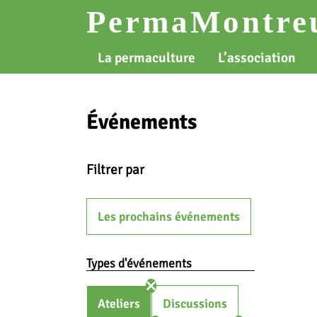
Skip
PermaMontreu
to
content
La permaculture
L’association
Événements
Filtrer par
Les prochains événements
Types d'événements
Ateliers
Discussions