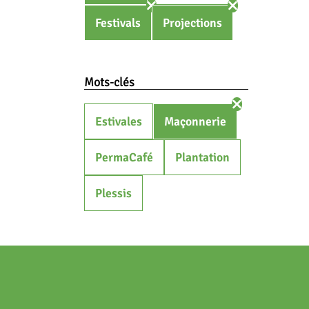
Festivals
Projections
Mots-clés
Estivales
Maçonnerie
PermaCafé
Plantation
Plessis