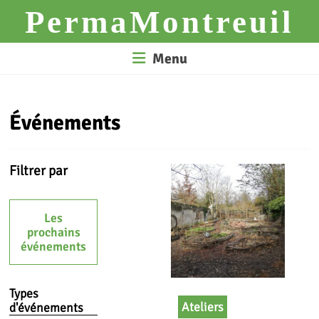
Skip
PermaMontreuil
to
content
Menu
Événements
Filtrer par
Les
prochains
événements
Types
Ateliers
d'événements