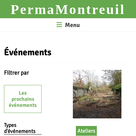
Skip
PermaMontreuil
to
content
Menu
Événements
Filtrer par
Les
prochains
événements
Types
Ateliers
d'événements