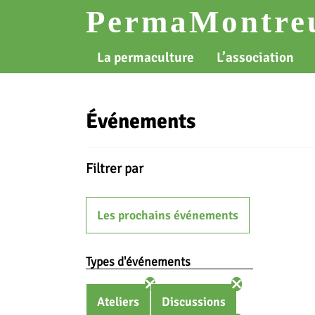
Skip
PermaMontreu
to
content
La permaculture
L’association
Événements
Filtrer par
Les prochains événements
Types d'événements
Ateliers
Discussions