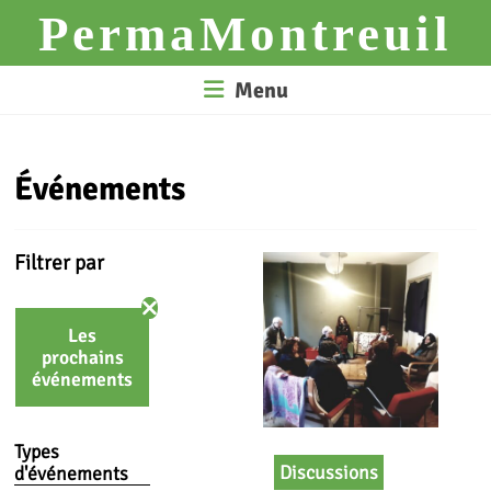
Skip
PermaMontreuil
to
content
Menu
Événements
Filtrer par
Les
prochains
événements
Types
Discussions
d'événements