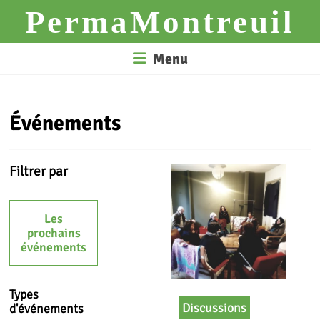
Skip
PermaMontreuil
to
content
Menu
Événements
Filtrer par
Les
prochains
événements
Types
Discussions
d'événements