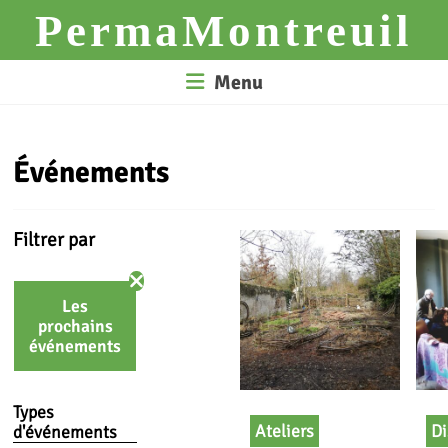
Skip
PermaMontreuil
to
content
Menu
Événements
Filtrer par
Les
prochains
événements
Types
Ateliers
Di
d'événements