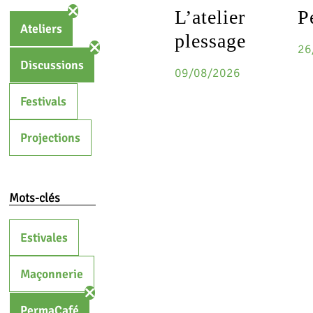
L’atelier
P
Ateliers
plessage
26
Discussions
09/08/2026
Festivals
Projections
Mots-clés
Estivales
Maçonnerie
PermaCafé