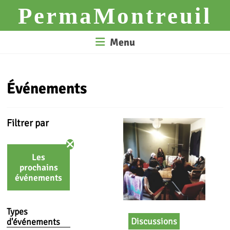
Skip
PermaMontreuil
to
content
Menu
Événements
Filtrer par
Les
prochains
événements
Types
Discussions
d'événements