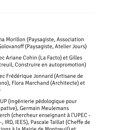
 Morillon (Paysagiste, Association
Golovanoff (Paysagiste, Atelier Jours)
c Ariane Cohin (La Facto) et Gilles
treuil, Construire en autopromotion)
ec Frédérique Jonnard (Artisane de
nno), Flora Marchand (Architecte) et
)
AUP (ingénierie pédologique pour
icipative), Germain Meulemans
erch (chercheur enseignant à l’UPEC -
-, IRD, IEES), Pascale Taillat (Cheffe de
ions à la Mairie de Montreuil) et