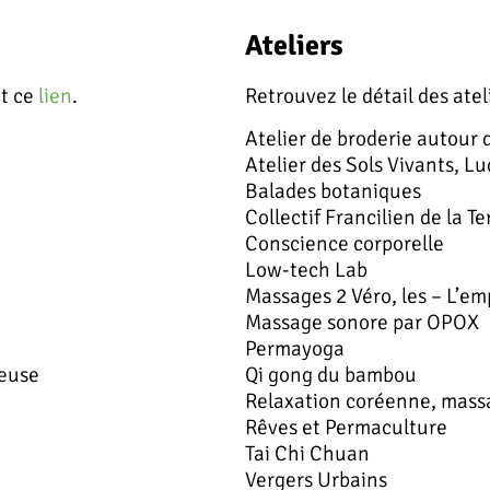
Ateliers
nt ce
lien
.
Retrouvez le détail des ate
Atelier de broderie autour d
Atelier des Sols Vivants, Lu
Balades botaniques
Collectif Francilien de la T
Conscience corporelle
Low-tech Lab
Massages 2 Véro, les – L’em
Massage sonore par OPOX
Permayoga
ieuse
Qi gong du bambou
Relaxation coréenne, massa
Rêves et Permaculture
Tai Chi Chuan
Vergers Urbains