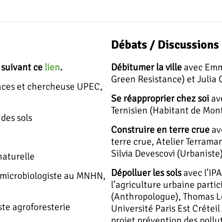
Débats / Discussions
 suivant ce
lien
.
Débitumer la ville
avec Emma
Green Resistance) et Julia 
nces et chercheuse UPEC,
Se réapproprier chez soi
ave
Ternisien (Habitant de Mon
 des sols
Construire en terre crue
av
terre crue, Atelier Terrama
Silvia Devescovi (Urbaniste
naturelle
Dépolluer les sols
avec l’IP
 microbiologiste au MNHN,
l’agriculture urbaine part
(Anthropologue), Thomas L
ste agroforesterie
Université Paris Est Créteil 
projet prévention des pollut