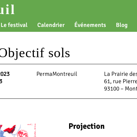
il
Le festival
Calendrier
Événements
Blog
Objectif sols
2023
PermaMontreuil
La Prairie de
3
61, rue Pierr
93100 – Mont
Projection