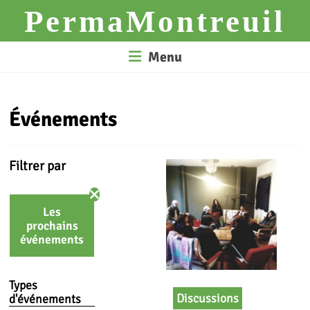
Skip
PermaMontreuil
to
content
Menu
Événements
Filtrer par
Les
prochains
événements
Types
Discussions
d'événements