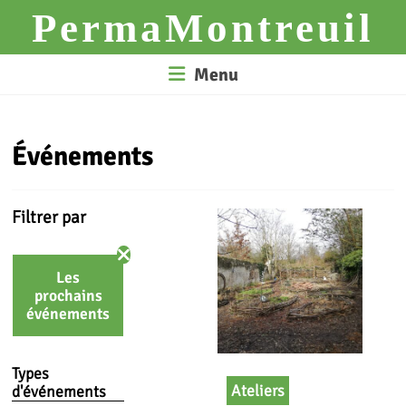
Skip
PermaMontreuil
to
content
Menu
Événements
Filtrer par
Les
prochains
événements
Types
Ateliers
d'événements