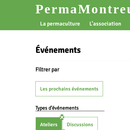
Skip
PermaMontreu
to
content
La permaculture
L’association
Événements
Filtrer par
Les prochains événements
Types d'événements
Ateliers
Discussions