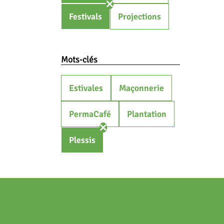
Festivals
Projections
Mots-clés
Estivales
Maçonnerie
PermaCafé
Plantation
Plessis