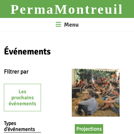
Skip
PermaMontreuil
to
content
Menu
Événements
Filtrer par
Les
prochains
événements
Types
Projections
d'événements