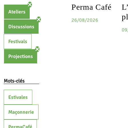
Perma Café
L
Ateliers
p
26/08/2026
Discussions
09
Festivals
Projections
Mots-clés
Estivales
Maçonnerie
PermaCafé