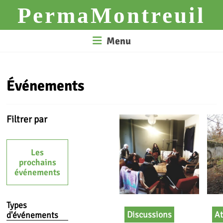
Skip
PermaMontreuil
to
content
Menu
Événements
Filtrer par
Les
prochains
événements
Types
Discussions
At
d'événements