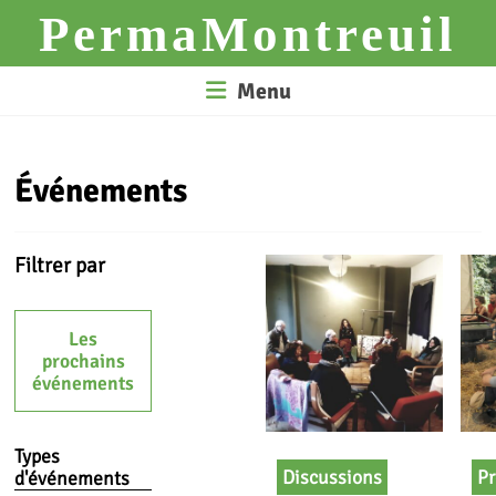
Skip
PermaMontreuil
to
content
Menu
Événements
Filtrer par
Les
prochains
événements
Types
Discussions
Pr
d'événements