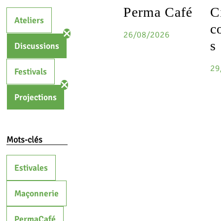
Perma Café
C
Ateliers
c
26/08/2026
s
Discussions
29
Festivals
Projections
Mots-clés
Estivales
Maçonnerie
PermaCafé