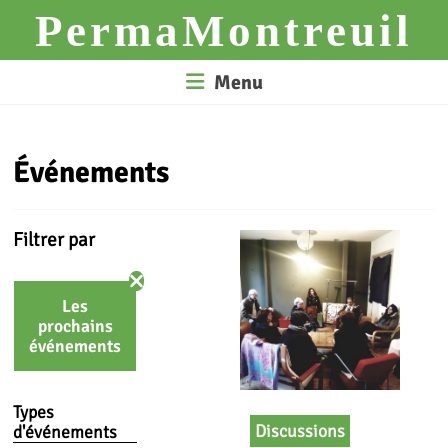
Skip
PermaMontreuil
to
content
Menu
Événements
Filtrer par
Les
prochains
événements
Types
Discussions
d'événements