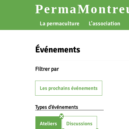
Skip
PermaMontreu
to
content
La permaculture
L’association
Événements
Filtrer par
Les prochains événements
Types d'événements
Ateliers
Discussions