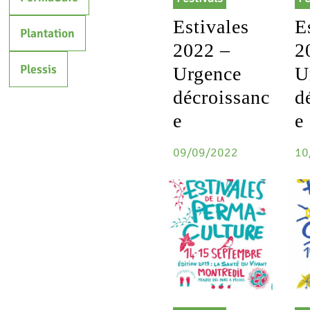
Estivales
E
Plantation
2022 –
2
Plessis
Urgence
U
décroissanc
d
e
e
09/09/2022
10