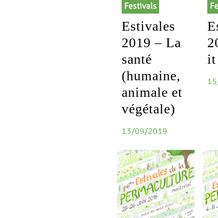
Festivals
Fe
Estivales
E
2019 – La
2
santé
i
(humaine,
15
animale et
végétale)
13/09/2019