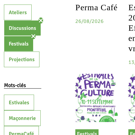
Perma Café
E
Ateliers
2
26/08/2026
E
Discussions
e
Festivals
v
Projections
13
Mots-clés
Estivales
Maçonnerie
PermaCafé
Festivals
Fe