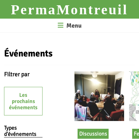
Skip
PermaMontreuil
to
content
Menu
Événements
Filtrer par
Les
prochains
événements
Types
Discussions
Fe
d'événements