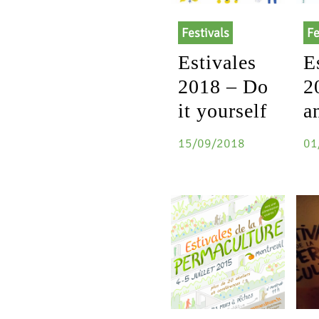
Festivals
Fe
Estivales
E
2018 – Do
2
it yourself
a
15/09/2018
01