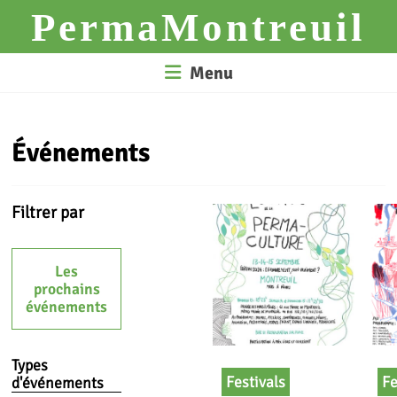
Skip
PermaMontreuil
to
content
Menu
Événements
Filtrer par
Les
prochains
événements
Types
Festivals
Fe
d'événements