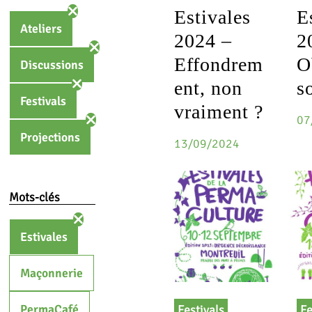
Estivales
E
Ateliers
2024 –
2
Effondrem
O
Discussions
ent, non
s
Festivals
vraiment ?
07
Projections
13/09/2024
Mots-clés
Estivales
Maçonnerie
PermaCafé
Festivals
Fe